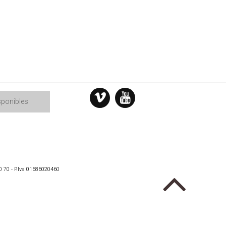
sponibles
0 70 - P.Iva 01686020460