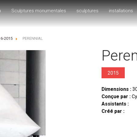
h
Sculptures monumentales
sculptures
installations
16-2015
PERENNIAL
Peren
2015
Dimensions :
30
Conçue par :
Cy
Assistants :
Créé par :