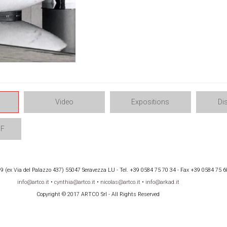
Video
Expositions
Di
DF
 (ex Via del Palazzo 437) 55047 Seravezza LU - Tel. +39 0584 75 70 34 - Fax +39 0584 75 6
info@artco.it
•
cynthia@artco.it
•
nicolas@artco.it
•
info@arkad.it
Copyright © 2017 ARTCO Srl - All Rights Reserved